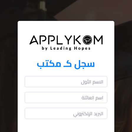
سجل كـ مكتب
رقم الهاتف (مثل 796280000)