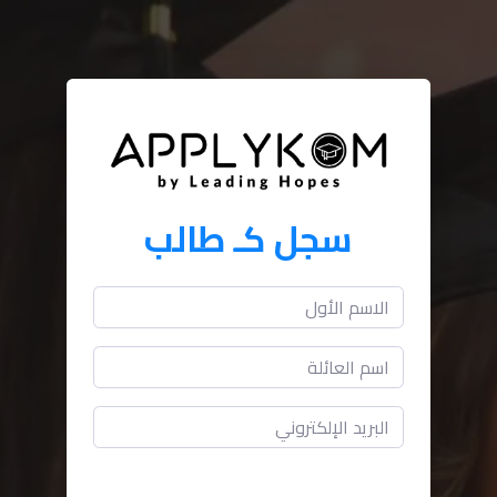
سجل كـ طالب
رقم الهاتف (مثل 796280000)