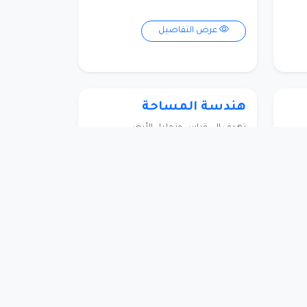
عرض التفاصيل
هندسة المساحة
تهدف إلى قياس وتحليل الأرض
والمساحات، باستخدام تقنيات مثل GPS
والاستشعار عن بُعد، وتُستخدم في
مشاريع...
المؤسسة:
جامعة البلقاء
نية
التطبيقية
المستوى:
بكالوريس
المدة:
5 سنوات
5
الرسوم الدراسية:
7,400